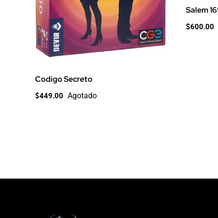
Salem 1
$
600.00
Codigo Secreto
Agotado
$
449.00