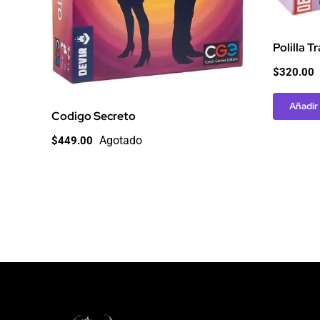
Polilla 
$
320.00
Añadir 
Codigo Secreto
Agotado
$
449.00