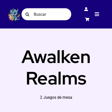
Skip
to
Search
Toggle
content
for:
Navigat
Inicio
Awalken
Juegos de mesa
Realms
Contacto
2 Juegos de mesa