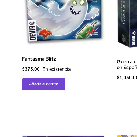
Fantasma Blitz
Guerra d
en Españ
En existencia
$
375.00
$
1,050.0
Añadir al carrito