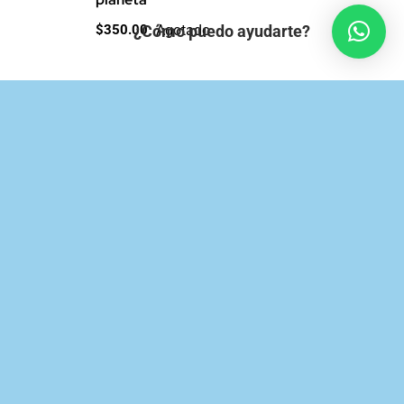
Agotado
¿Cómo puedo ayudarte?
$
350.00
s
Polilla Tramposa