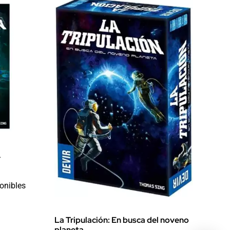
r
onibles
La Tripulación: En busca del noveno
planeta