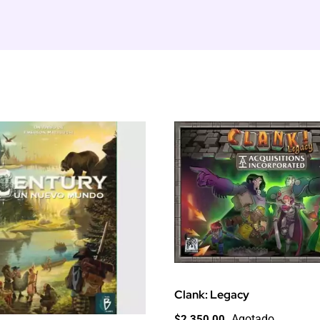
Clank: Legacy
Agotado
$
2,350.00