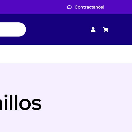
Contractanos!
illos