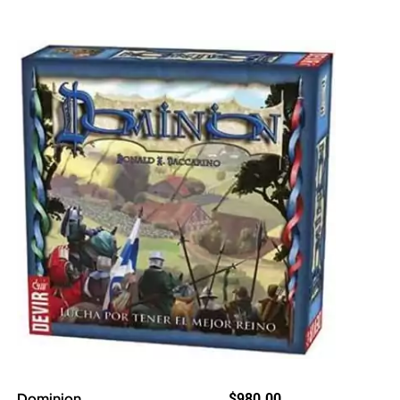
Dominion
$
980.00