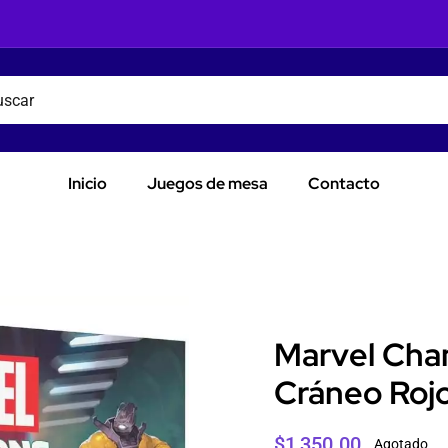
Inicio
Juegos de mesa
Contacto
Marvel Cham
Cráneo Roj
$
1,350.00
Agotado