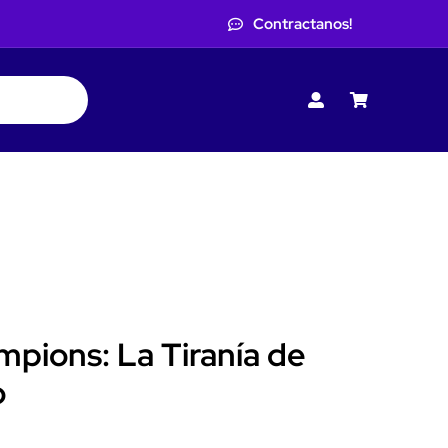
Contractanos!
pions: La Tiranía de
o