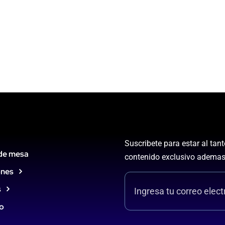
Suscribete para estar al tan
de mesa
contenido exclusivo ademas
ones
s
o