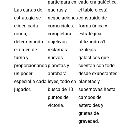
participará en
cada era galáctica,
Las cartas de
guerras y
el tablero está
estrategia se
negociaciones
construido de
eligen cada
comerciales,
forma única y
ronda,
completará
estratégica
determinando
objetivos,
utilizando 51
el orden de
reclamará
azulejos
turno y
nuevos
galácticos que
proporcionando
planetas y
cuentan con todo,
un poder
aprobará
desde exuberantes
especial a cada
leyes, todo en
planetas y
jugador.
busca de 10
supernovas hasta
puntos de
campos de
victoria.
asteroides y
grietas de
gravedad.