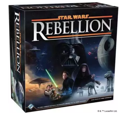
Juego
de
Cartas
(Edición
Revisada)
cantidad