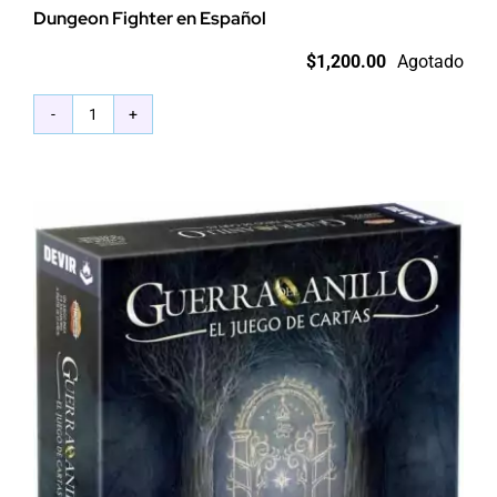
Dungeon Fighter en Español
$
1,200.00
Agotado
Dungeon
Fighter
en
Español
cantidad