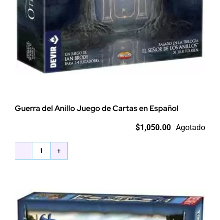
Guerra del Anillo Juego de Cartas en Español
$
1,050.00
Agotado
Guerra
del
Anillo
Juego
de
Cartas