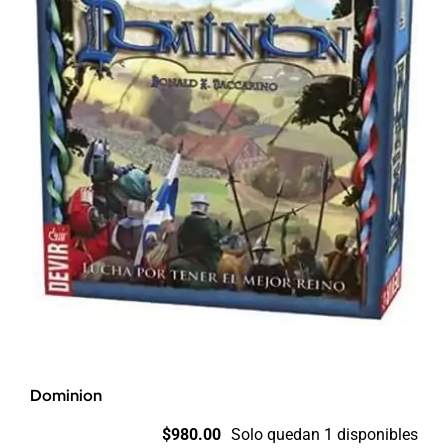
en
Español
cantidad
Dominion
$
980.00
Solo quedan 1 disponibles