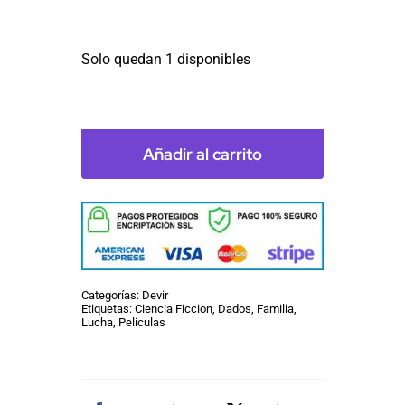
Solo quedan 1 disponibles
King
of
New
Añadir al carrito
York
cantidad
Categorías:
Devir
Etiquetas:
Ciencia Ficcion
,
Dados
,
Familia
,
Lucha
,
Peliculas