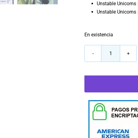
Unstable Unicorns 
Unstable Unicorns 
En existencia
Unstable
Unicorns
:
Aventuras
cantidad