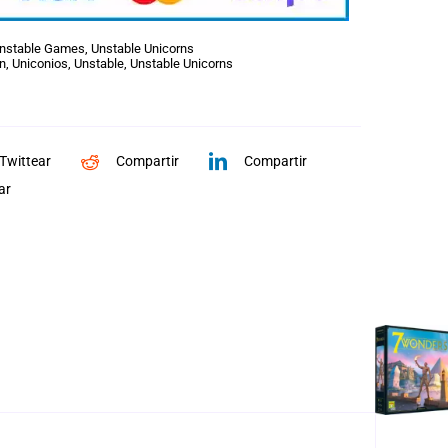
nstable Games
,
Unstable Unicorns
n
,
Uniconios
,
Unstable
,
Unstable Unicorns
Twittear
Compartir
Compartir
ar