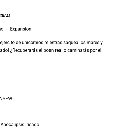
nturas
ol – Expansion
 ejército de unicornios mientras saquea los mares y
rado! ¿Recuperarás el botín real o caminarás por el
s NSFW
 Apocalipsis Irisado