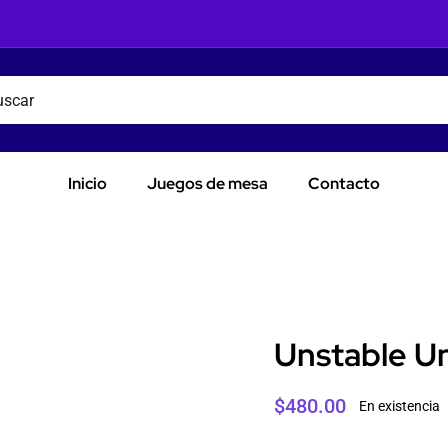
Inicio
Juegos de mesa
Contacto
Unstable Un
$
480.00
En existencia