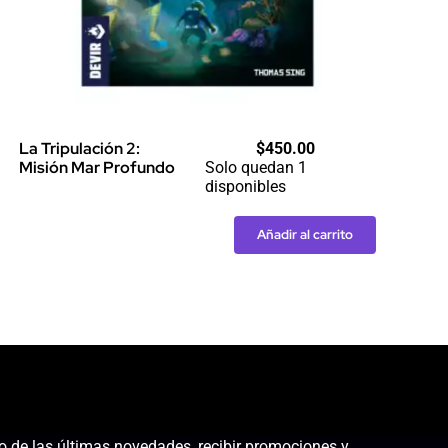
La Tripulación 2:
$
450.00
Misión Mar Profundo
Solo quedan 1
disponibles
Añadir al carrito
La
Tripulación
2:
Misión
Mar
Profundo
cantidad
to de las últimas novedades, recibir promociones y