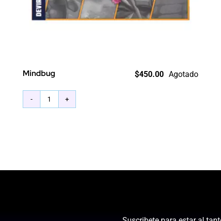
Mindbug
$
450.00
Agotado
Mindbug
cantidad
Suscribete para estar al tan