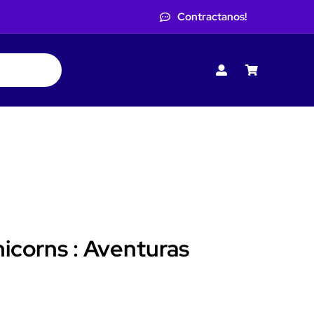
Contractanos!
icorns : Aventuras