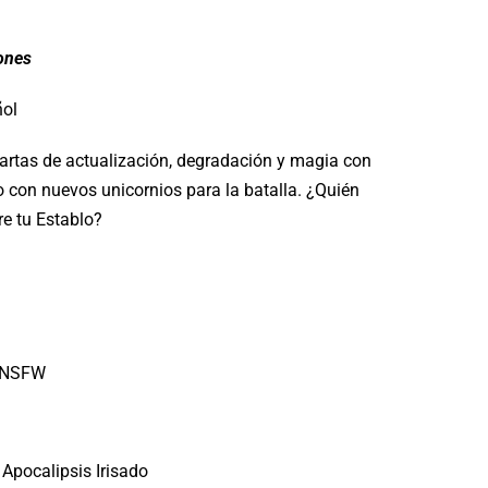
ones
ñol
artas de actualización, degradación y magia con
 con nuevos unicornios para la batalla. ¿Quién
re tu Establo?
s NSFW
 Apocalipsis Irisado