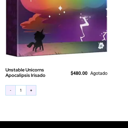
Unstable Unicorns
$
480.00
Agotado
Apocalipsis Irisado
Unstable
Unicorns
Apocalipsis
Irisado
cantidad