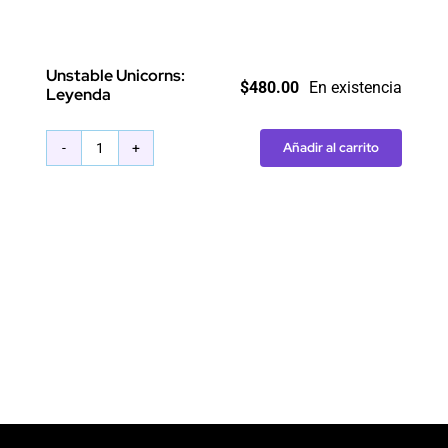
Unstable Unicorns:
$
480.00
En existencia
Leyenda
Añadir al carrito
Unstable
Unicorns:
Leyenda
cantidad