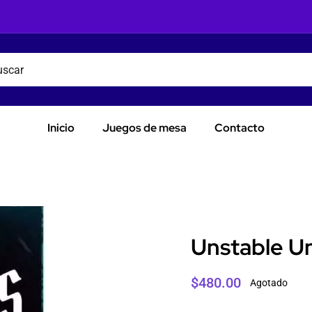
Inicio
Juegos de mesa
Contacto
Unstable U
$
480.00
Agotado