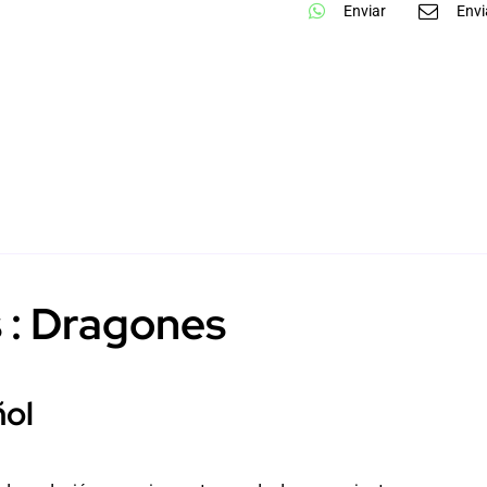
Enviar
Envi
 : Dragones
ñol