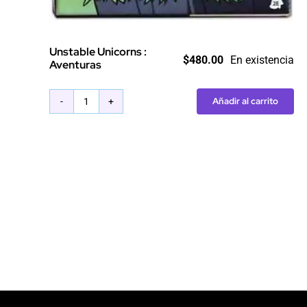
Unstable Unicorns :
$
480.00
En existencia
Aventuras
Añadir al carrito
Unstable
Unicorns
:
Aventuras
cantidad