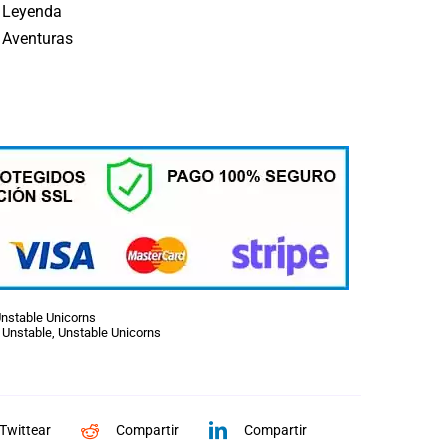
: Leyenda
 Aventuras
nstable Unicorns
,
Unstable
,
Unstable Unicorns
Twittear
Compartir
Compartir