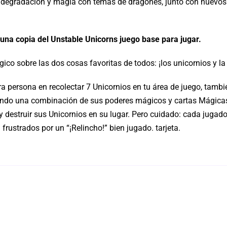
 degradación y magia con temas de dragones, junto con nuevos 
 una copia del
Unstable Unicorns juego base
para jugar.
ico sobre las dos cosas favoritas de todos: ¡los unicornios y la
era persona en recolectar 7 Unicornios en tu área de juego, tam
usando una combinación de sus poderes mágicos y cartas Mágica
 y destruir sus Unicornios en su lugar. Pero cuidado: cada jugad
 frustrados por un “¡Relincho!” bien jugado. tarjeta.